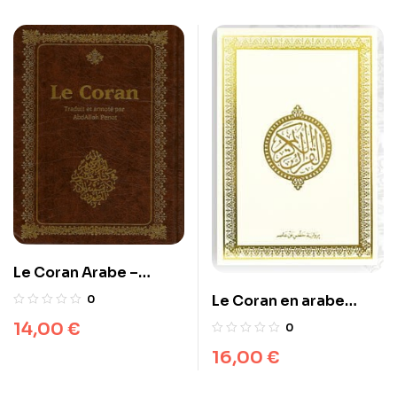
Le Coran Arabe –
Français
Le Coran en arabe
0
(lecture Hafs)القرآن
14,00
€
0
الكريم برواية حفص دار ابن
16,00
€
حزم