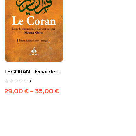
LE CORAN – Essai de
traduction du Coran –
0
Maurice Gloton
29,00
€
–
35,00
€
arabe/français