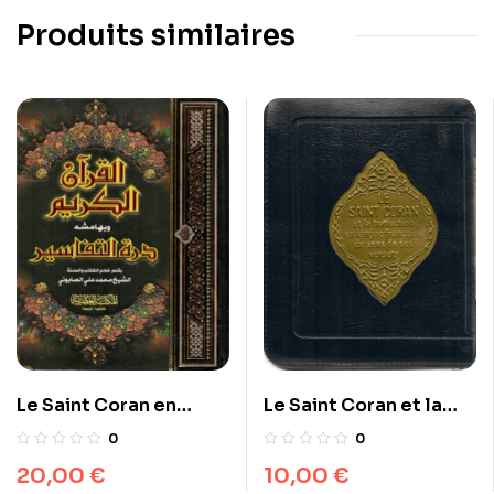
Produits similaires
Le Saint Coran en
Le Saint Coran et la
arabe avec Tafsir
traduction en langue
0
0
française du sens de
20,00
€
10,00
€
ses versets (FR)