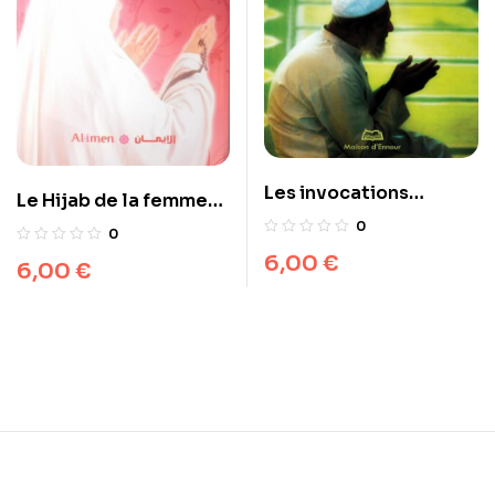
Les invocations
Le Hijab de la femme
exaucées
musulmane – Nouvelle
0
0
edition revue, corrigée
6,00
€
6,00
€
et augmentée