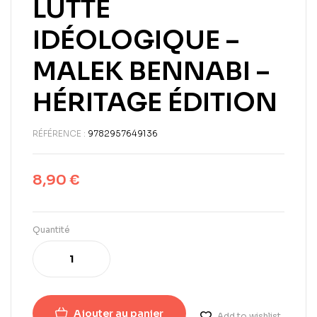
LUTTE
IDÉOLOGIQUE –
MALEK BENNABI –
HÉRITAGE ÉDITION
RÉFÉRENCE :
9782957649136
8,90
€
Quantité
Ajouter au panier
Add to wishlist