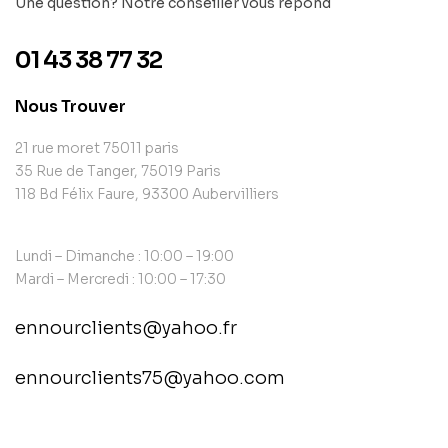
Une question? Notre conseiller vous répond
01 43 38 77 32
Nous Trouver
21 rue moret 75011 paris
35 Rue de Tanger, 75019 Paris
118 Bd Félix Faure, 93300 Aubervilliers
Lundi – Dimanche : 10:00 – 19:00
Mardi – Mercredi : 10:00 – 17:30
ennourclients@yahoo.fr
ennourclients75@yahoo.com
contact@example.com