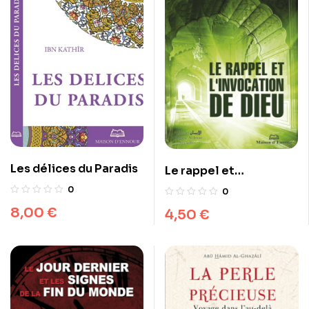
Les délices du Paradis
Le rappel et
l’invocation de Dieu
0
0
8,00
€
4,50
€