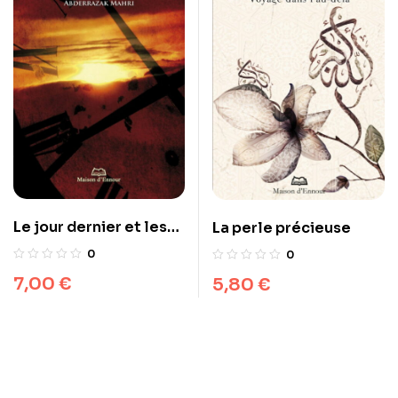
Le jour dernier et les
La perle précieuse
signes de la fin du
0
0
monde
7,00
€
5,80
€