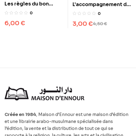
Les règles du bon
L’accompagnement du
comportement
malade
0
0
6,00
€
3,00
€
4,50
€
Créée en 1984
, Maison d’Ennour est une maison d’édition
et une librairie arabo-musulmane spécialisée dans
l’édition, la vente et la distribution de tout ce qui se
rapporte à la religion, la culture, les arts et la civilisation