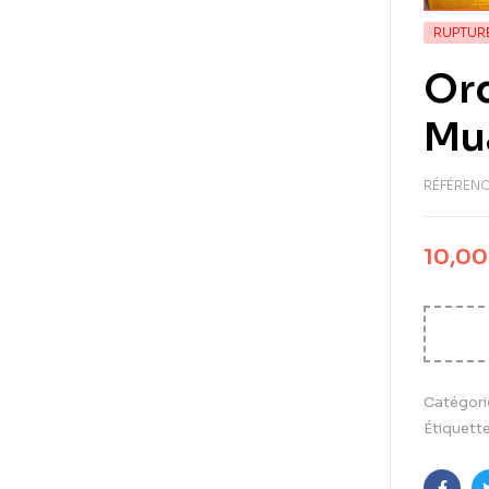
RUPTUR
Ord
Mua
RÉFÉRENC
10,0
Catégori
Étiquette