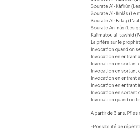
Sourate Al-Kâfirûn (Les
Sourate Al-Ikhlâs (Le
Sourate Al-Falaq (L’au
Sourate An-nâs (Les g
Kalimatou al-tawhîd (l’
La prière sur le prophèt
Invocation quand on se
Invocation en entrant a
Invocation en sortant 
Invocation en sortant 
Invocation en entrant 
Invocation en entrant 
Invocation en sortant
Invocation quand on f
A partir de 3 ans. Piles
-Possibilité de répéti