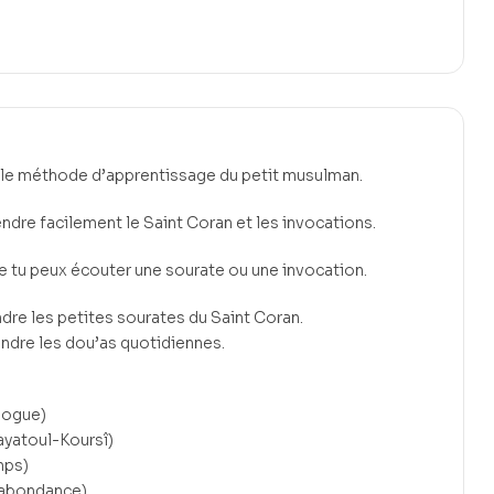
lle méthode d’apprentissage du petit musulman.
ndre facilement le Saint Coran et les invocations.
 tu peux écouter une sourate ou une invocation.
dre les petites sourates du Saint Coran.
ndre les dou’as quotidiennes.
logue)
ayatoul-Koursî)
mps)
’abondance)