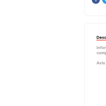
Faceb
Desc
Info
comp
Avis 