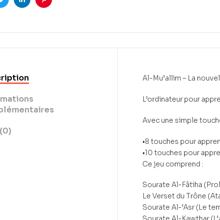
ook
Twitter
LinkedIn
Pinterest
ription
Al-Mu’allim – La nouve
rmations
L’ordinateur pour appre
lémentaires
Avec une simple touche
(0)
•8 touches pour appren
•10 touches pour appre
Ce jeu comprend :
Sourate Al-Fâtiha (Pro
Le Verset du Trône (At
Sourate Al-‘Asr (Le te
Sourate Al-Kawthar (L