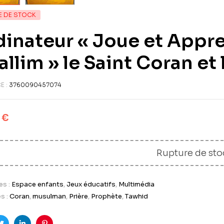
E DE STOCK
inateur « Joue et Appr
llim » le Saint Coran et 
E :
3760090457074
0
€
Rupture de sto
es :
Espace enfants
,
Jeux éducatifs
,
Multimédia
s :
Coran
,
musulman
,
Prière
,
Prophète
,
Tawhid