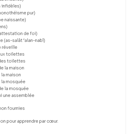
 infidèles)
 monothéisme pur)
be naissante)
ens)
attestation de foi)
e (as-salât ‘alan-nabî)
 réveille
ux toilettes
des toilettes
de la maison
à la maison
à la mosquée
 de la mosquée
ini une assemblée
 non fournies
tion pour apprendre par cœur.