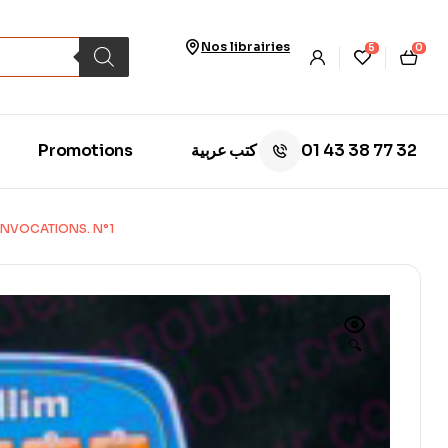
Nos librairies
5
0
01 43 38 77 32
Promotions
كتب عربية
 INVOCATIONS. N°1
🔍