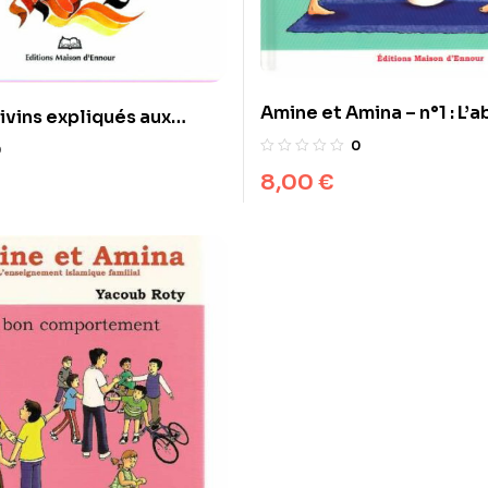
Amine et Amina – n°1 : L’a
ivins expliqués aux
0
0
8,00
€