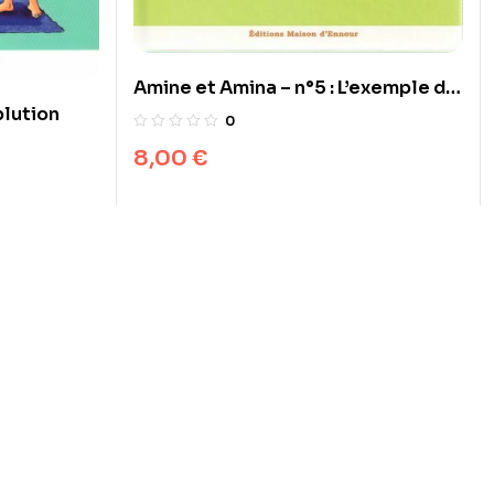
Amine et Amina – n°5 : L’exemple du
blution
Prophète
0
8,00
€