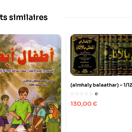
ts similaires
(almhaly balaathar) المحلى بالآثار 1/12 –
لونان
0
130,00
€