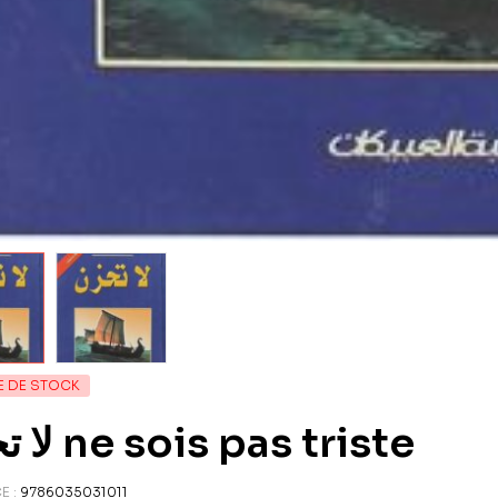
E DE STOCK
لا تحزن ne sois pas triste
E :
9786035031011