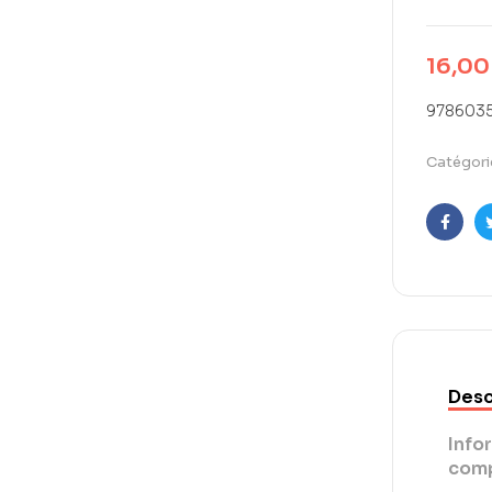
16,0
9786035
Catégori
Faceb
Desc
Info
comp