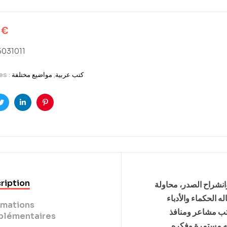
0
€
031011
es :
مواضیع مختلفة
,
كتب عربية
ook
Twitter
LinkedIn
Pinterest
ription
انشراح الصدر، محاولة
ه الحكماء والأدباء
rmations
اتب مشاعر ومنافذ
lémentaires
ته مستمرة وفكره