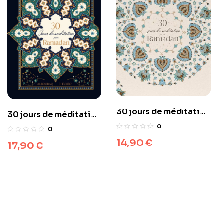
30 jours de méditation
30 jours de méditation
pour Ramadan
pour Ramadan
0
0
14,90
€
17,90
€