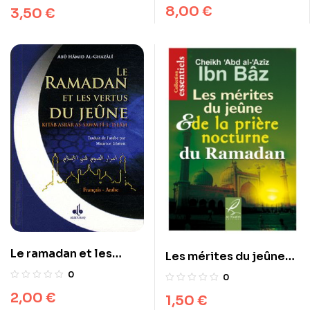
Ramadan
Couverture noire
8,00
€
3,50
€
Le ramadan et les
Les mérites du jeûne
vertus du Jeûne
et de la prière
0
0
nocturne du Ramadan
2,00
€
1,50
€