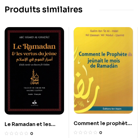
Produits similaires
Comment le prophète
Le Ramadan et les
jeûnait le mois de
vertus du jeune –
0
0