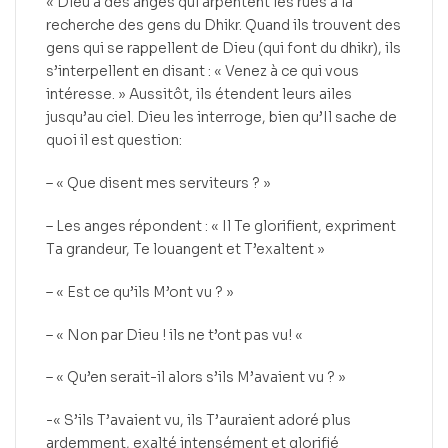
« Dieu a des anges qui arpentent les rues à la
recherche des gens du Dhikr. Quand ils trouvent des
gens qui se rappellent de Dieu (qui font du dhikr), ils
s’interpellent en disant : « Venez à ce qui vous
intéresse. » Aussitôt, ils étendent leurs ailes
jusqu’au ciel. Dieu les interroge, bien qu’Il sache de
quoi il est question:
– « Que disent mes serviteurs ? »
– Les anges répondent : « Il Te glorifient, expriment
Ta grandeur, Te louangent et T’exaltent »
– « Est ce qu’ils M’ont vu ? »
– « Non par Dieu ! ils ne t’ont pas vu! «
– « Qu’en serait-il alors s’ils M’avaient vu ? »
-« S’ils T’avaient vu, ils T’auraient adoré plus
ardemment, exalté intensément et glorifié