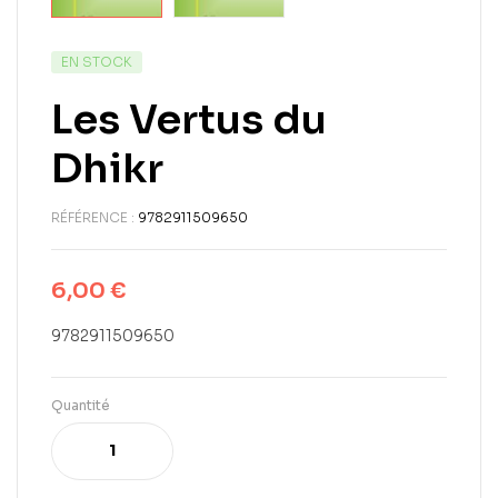
EN STOCK
Les Vertus du
Dhikr
RÉFÉRENCE :
9782911509650
6,00
€
9782911509650
Quantité