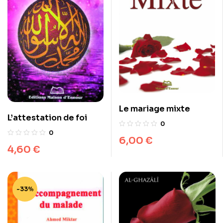
Le mariage mixte
L’attestation de foi
0
0
6,00
€
4,60
€
-33%