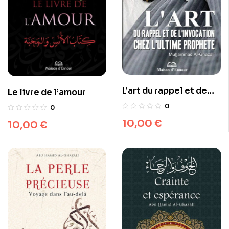
L’art du rappel et de
Le livre de l’amour
l’invocation chez
0
0
l’ultime Prophète
10,00
€
10,00
€