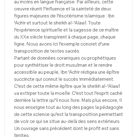
au moins en langue française. Par ailleurs, cette
oeuvre réunit l’influence et la sainteté de deux
figures majeures de l’ésotérisme islamique : Ibn
‘Achir et surtout le sheikh al-‘Alawî. Toute
l’expérience spirituelle et la sagesse de ce maître
du XXe siècle transpirent à chaque page, chaque
ligne. Nous avons ici l’exemple concret d’une
transposition de textes sacrés.
Partant de données coraniques ou prophétiques
pour synthétiser le droit musulman et le rendre
accessible au peuple, Ibn ‘Achir rédigea une épître
succincte qui connut le succès immédiatement.
C’est de cette même épître que le sheikh al-‘Alawî
va extirper toute la moelle. C’est tout l’esprit caché
derrière la lettre qu’il nous livre. Mais plus encore, il
nous enseigne tout au long des pages la pédagogie
de cette science qu’est la transposition permettant
de voir ce qui se situe au-delà des sens extérieurs.
Un ouvrage sans précédent dont le profit est sans
limites.