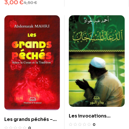
3,00
€
4,50
€
Les invocations
Les grands péchés –
exaucées (arabe)
0
Selon le Coran et la
0