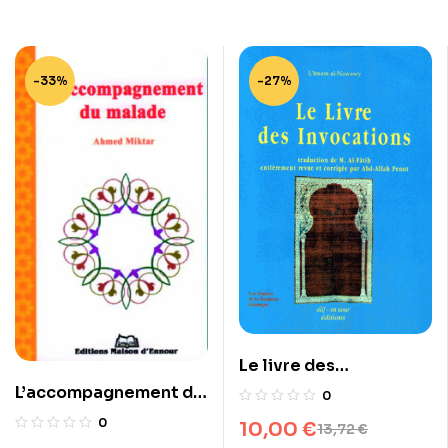
-33%
-27%
Le livre des
invocations
L’accompagnement du
0
malade
0
10,00
€
13,72
€