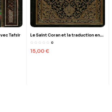
vec Tafsir
Le Saint Coran et la traduction en
langue française du sens de ses
0
versets (AR/FR)
15,00
€