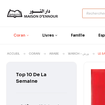
Coran
Livres
Famille
Esp
ACCUEIL
CORAN
ARABE
WARCH - ورش
LE 
Top 10 De La
Semaine