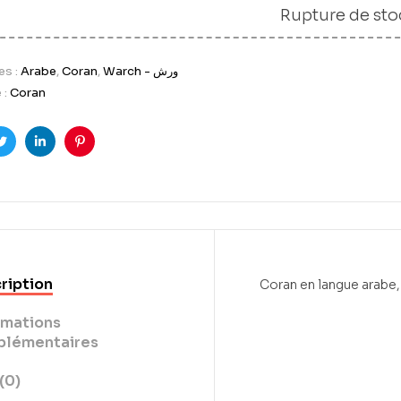
Rupture de sto
es :
Arabe
,
Coran
,
Warch - ورش
 :
Coran
ook
Twitter
LinkedIn
Pinterest
ription
Coran en langue arabe
rmations
lémentaires
(0)