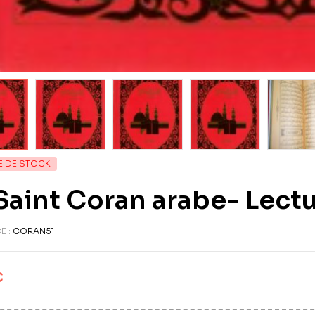
E DE STOCK
Saint Coran arabe- Lect
E :
CORAN51
€