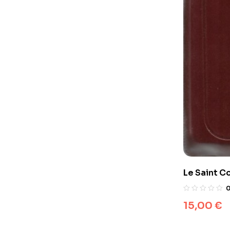
Le Saint Co
langue fra
versets (A
15,00
€