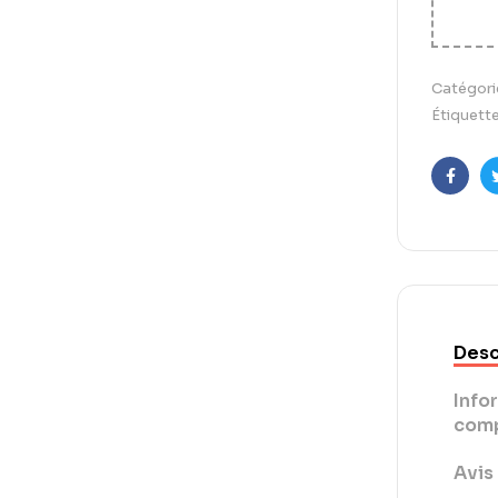
Catégori
Étiquette
Faceb
Desc
Info
comp
Avis 