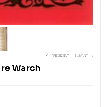
PRÉCÉDENT
SUIVANT
ure Warch
18,00
€
14,00
€