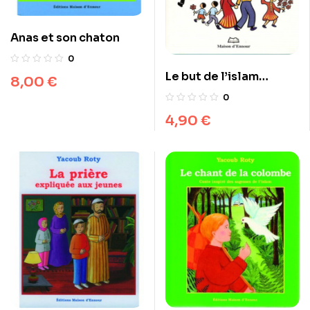
Anas et son chaton
0
Le but de l’islam
8,00
€
expliqué aux jeunes
0
4,90
€