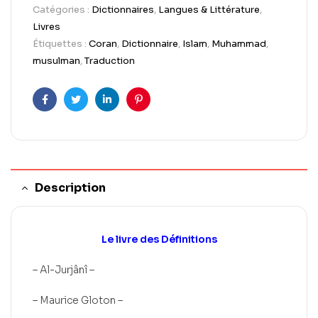
Catégories :
Dictionnaires
,
Langues & Littérature
,
Livres
Étiquettes :
Coran
,
Dictionnaire
,
Islam
,
Muhammad
,
musulman
,
Traduction
Facebook
Twitter
LinkedIn
Pinterest
Description
Le livre des Définitions
– Al-Jurjânî –
– Maurice Gloton –