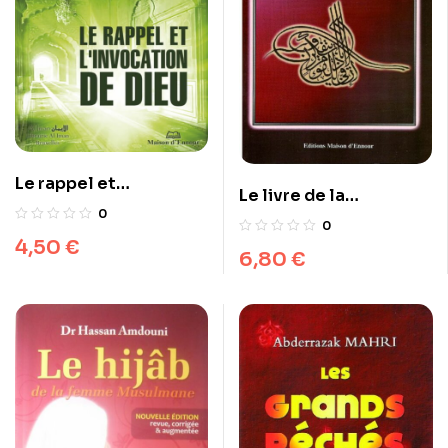
Le rappel et
Le livre de la
l’invocation de Dieu
0
méditation
0
4,50
€
6,80
€