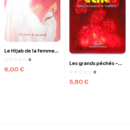
Le Hijab de la femme
musulmane – Nouvelle
0
Les grands péchés –
edition revue, corrigée
6,00
€
Selon le Coran et la
et augmentée
0
Tradition
5,80
€