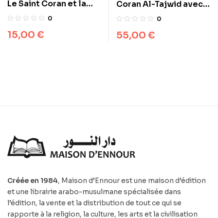
Le Saint Coran et la
Coran Al-Tajwid avec
traduction en langue
traduction des sens en
0
0
française du sens de
français – Avec
15,00
€
55,00
€
ses versets (AR/FR)
phonétique
Créée en 1984
, Maison d’Ennour est une maison d’édition
et une librairie arabo-musulmane spécialisée dans
l’édition, la vente et la distribution de tout ce qui se
rapporte à la religion, la culture, les arts et la civilisation