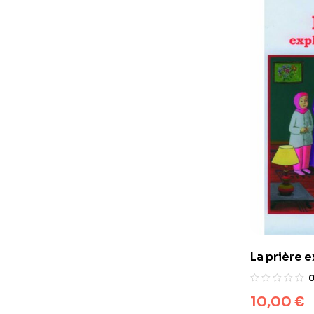
La prière 
10,00
€