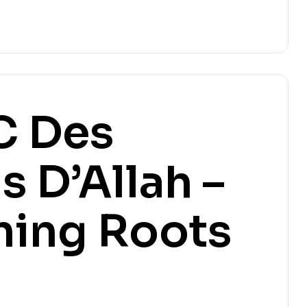
C Des
 D’Allah –
ning Roots