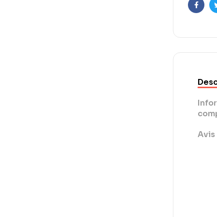
Faceb
Desc
Info
comp
Avis 