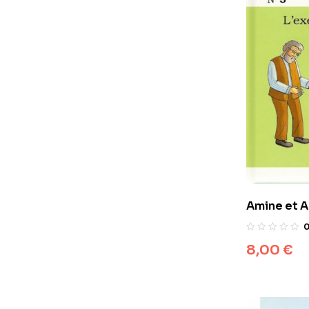
Amine et A
Prophète
8,00
€