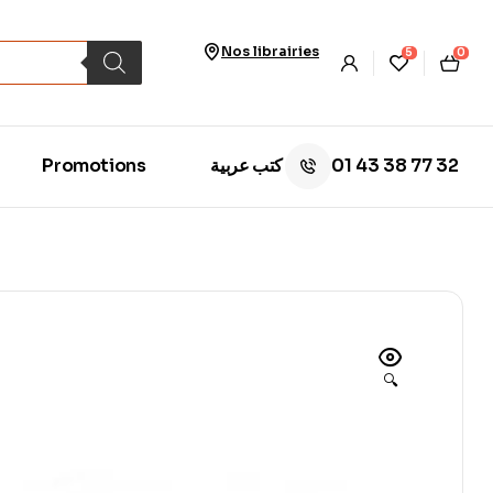
Nos librairies
5
0
01 43 38 77 32
Promotions
كتب عربية
🔍