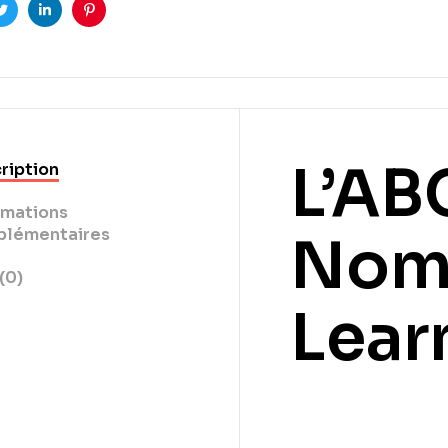
ook
Twitter
LinkedIn
Pinterest
L’AB
ription
rmations
lémentaires
Noms
(0)
Lear