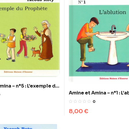
mina – n°5 : L’exemple du
Amine et Amina – n°1 : L’a
0
0
8,00
€