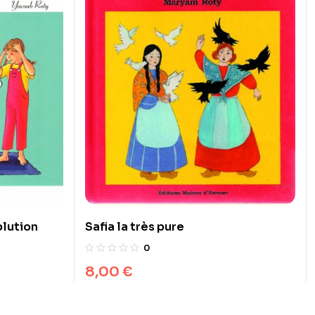
blution
Safia la très pure
0
8,00
€