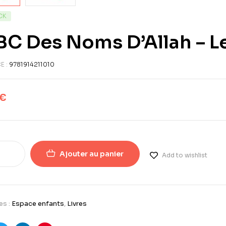
CK
BC Des Noms D’Allah – L
E :
9781914211010
€
Ajouter au panier
Add to wishlist
es :
Espace enfants
,
Livres