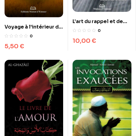
L’art du rappel et de
Voyage à l’intérieur de
l’invocation chez
0
la tombe
l’ultime Prophète
0
10,00
€
5,50
€