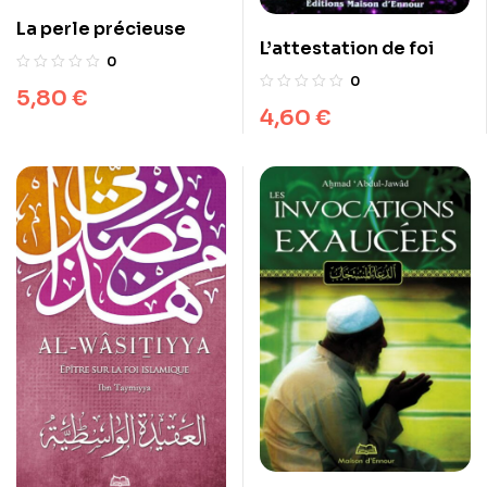
La perle précieuse
L’attestation de foi
0
0
5,80
€
4,60
€