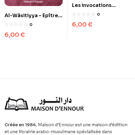
Les invocations
exaucées
0
Al-Wâsitiyya – Epître
sur la foi islamique
6,00
€
0
6,00
€
Créée en 1984
, Maison d’Ennour est une maison d’édition
et une librairie arabo-musulmane spécialisée dans