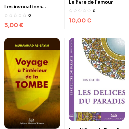
Le livre de l’amour
Les invocations
0
exaucées (arabe)
0
10,00
€
3,00
€