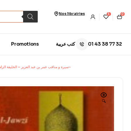
Nos librairies
5
0
01 43 38 77 32
Promotions
كتب عربية
LA BIOGRAPHIE ET LES FASTES DE « OMAR BEN ABDUL-AZIZ » – سيرة و مناقب عمر بن عبد العزيز – الخليفة الزاهد-
🔍