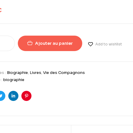
€
Ajouter au panier
Add to wishlist
es :
Biographie
,
Livres
,
Vie des Compagnons
 :
biographie
ook
Twitter
LinkedIn
Pinterest