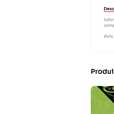
Desc
Info
comp
Avis 
Produi