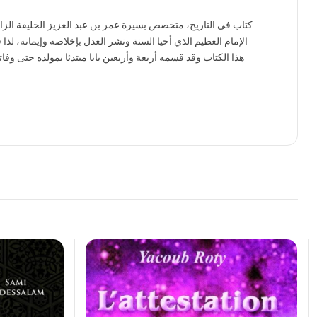
كتاب في التاريخ، متخصص بسيرة عمر بن عبد العزيز الخليفة الزاهد
الإمام العظيم الذي أحيا السنة ونشر العدل بإخلاصه وإيمانه، لذا ق
هذا الكتاب وقد قسمه أربعة وأربعين بابا مبتدئا بمولده حتى وفا