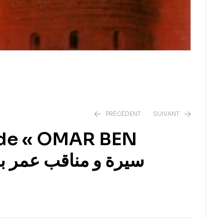
PRÉCÉDENT
SUIVANT
s de « OMAR BEN
8,00
€
16,00
€