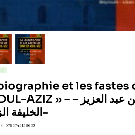
CK
biographie et les faste
Z » – سيرة و مناقب عمر بن عبد العزيز –
الخليفة الزاهد-
E :
9782745138682