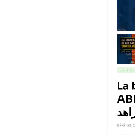
EN STO
La 
ABDUL-AZI
RÉFÉRENC