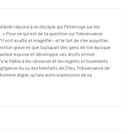
hâsibi répond à un disciple qui l’interroge sur les
t : « Pour ce qui est de ta question sur l’observance
Il soit exalté et magnifié – et le fait de s’en acquitter,
estion grave et que la plupart des gens de ton époque
 l’auteur expose et développe ces droits et met
u’a le fidèle à les observer et les regrets et tourments
égligence.Au vu des bienfaits de Dieu, l’observance de
 l’homme digne; qu’une autre expression de sa