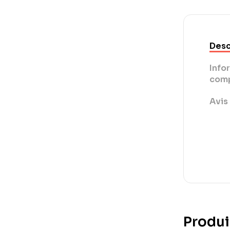
Desc
Info
comp
Avis 
Produi