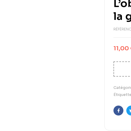
L’o
la 
RÉFÉRENC
11,00
Catégori
Étiquette
Faceb