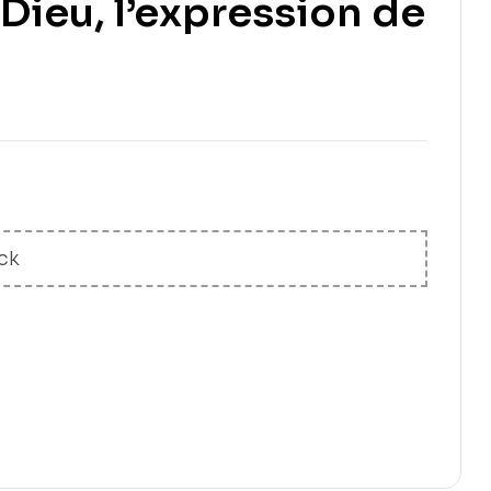
Dieu, l’expression de
25,00
€
5,00
€
ck