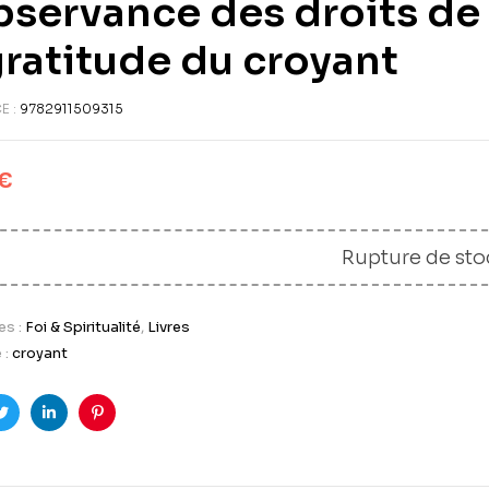
bservance des droits de 
gratitude du croyant
E :
9782911509315
€
Rupture de sto
es :
Foi & Spiritualité
,
Livres
 :
croyant
ook
Twitter
LinkedIn
Pinterest