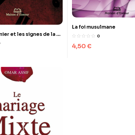
La foi musulmane
nier et les signes de la fin
0
0
4,50
€