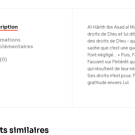
ription
Al Hârith Ibn Asad al Mu
droits de Dieu et lui di
rmations
des droits de Dieu – qu’
lémentaires
sache que c’est une qu
l’ont négligé… » Puis,
(0)
l’accent sur l’intérêt q
qui résultent de leur n
Ses droits n’est pour,
gratitude envers Lui.
ts similaires