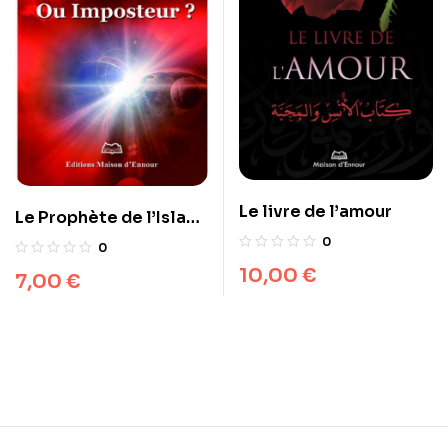
Le livre de l’amour
Le Prophète de l’Islam :
Envoyé de Dieu ou
0
0
Imposteur ?
10,00
€
7,00
€