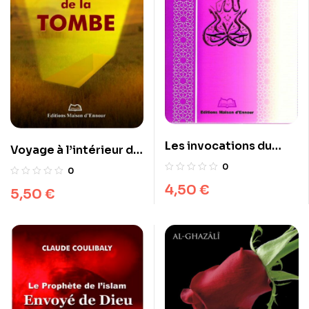
Les invocations du
Voyage à l’intérieur de
musulman
la tombe
0
0
4,50
€
5,50
€