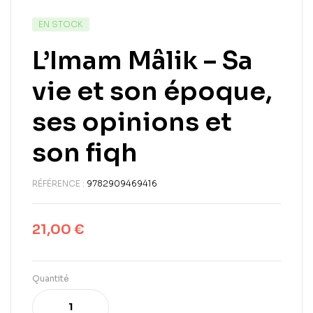
EN STOCK
L’Imam Mâlik – Sa
vie et son époque,
ses opinions et
son fiqh
RÉFÉRENCE :
9782909469416
21,00
€
Quantité