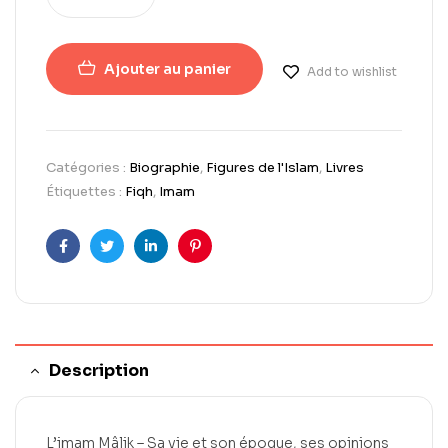
Ajouter au panier
Add to wishlist
Catégories :
Biographie
,
Figures de l'Islam
,
Livres
Étiquettes :
Fiqh
,
Imam
Facebook
Twitter
LinkedIn
Pinterest
Description
L’imam Mâlik – Sa vie et son époque, ses opinions