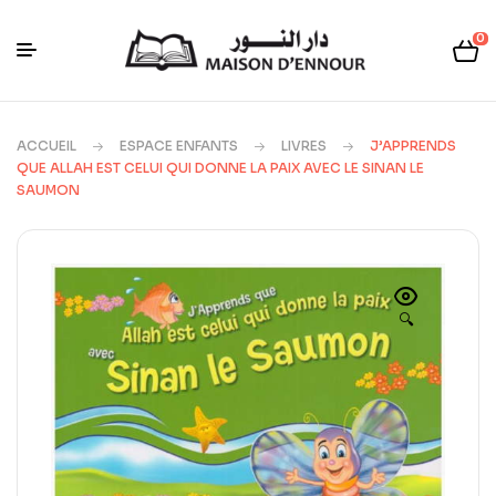
0
ACCUEIL
ESPACE ENFANTS
LIVRES
J’APPRENDS
QUE ALLAH EST CELUI QUI DONNE LA PAIX AVEC LE SINAN LE
SAUMON
🔍