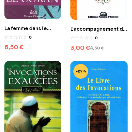
La femme dans le
L’accompagnement du
Coran
malade
0
0
6,50
€
3,00
€
4,50
€
-27%