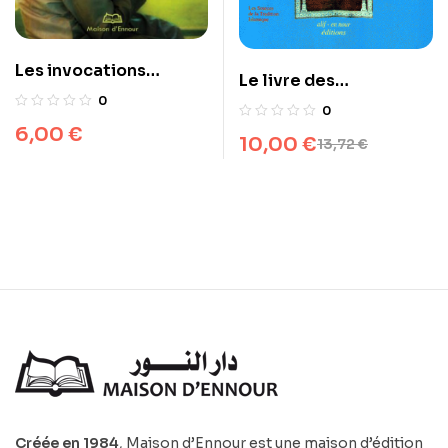
Les invocations
Le livre des
exaucées
0
invocations
0
6,00
€
10,00
€
13,72
€
Créée en 1984
, Maison d’Ennour est une maison d’édition