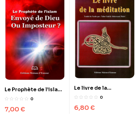
Le livre de la
Le Prophète de l’Islam :
méditation
Envoyé de Dieu ou
0
0
Imposteur ?
6,80
€
7,00
€