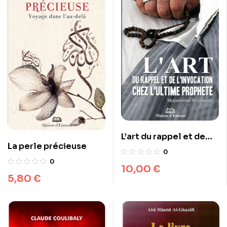
L’art du rappel et de
La perle précieuse
l’invocation chez
0
l’ultime Prophète
0
10,00
€
5,80
€