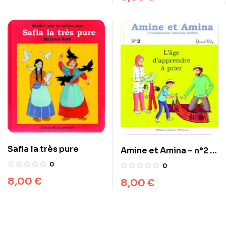
Safia la très pure
Amine et Amina – n°2 :
L’âge d’apprendre à
0
0
prier
8,00
€
8,00
€