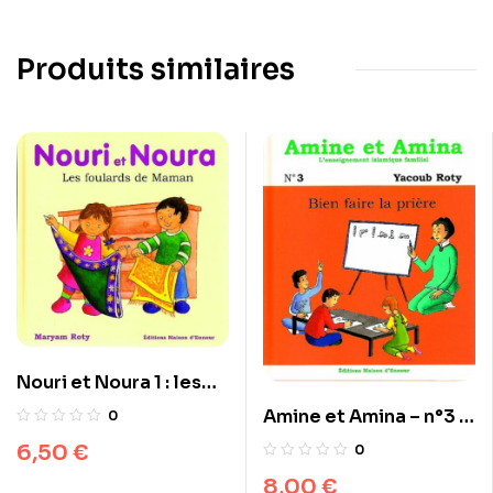
Produits similaires
Nouri et Noura 1 : les
foulards de Maman
Amine et Amina – n°3 :
0
Bien faire la prière
6,50
€
0
8,00
€