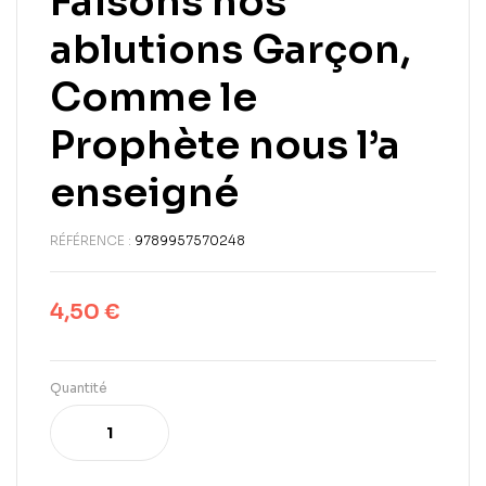
Faisons nos
ablutions Garçon,
Comme le
Prophète nous l’a
enseigné
RÉFÉRENCE :
9789957570248
4,50
€
Quantité