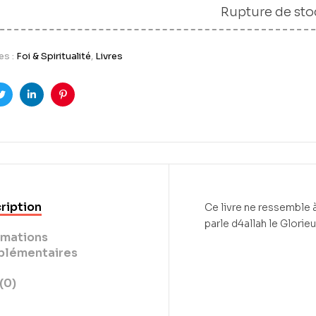
Rupture de sto
es :
Foi & Spiritualité
,
Livres
ook
Twitter
LinkedIn
Pinterest
ription
Ce livre ne ressemble à
parle d4allah le Glorie
rmations
lémentaires
(0)