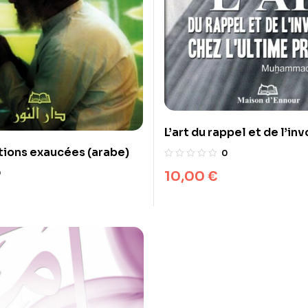
L’art du rappel et de l’in
chez l’ultime Prophète
tions exaucées (arabe)
0
10,00
€
0