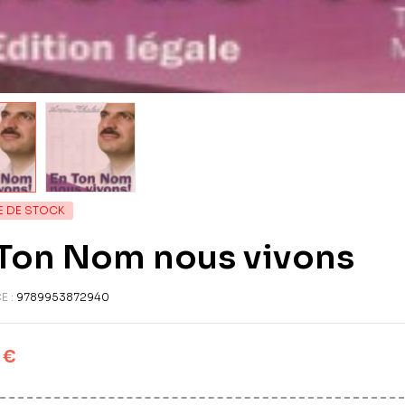
E DE STOCK
 Ton Nom nous vivons
E :
9789953872940
0
€