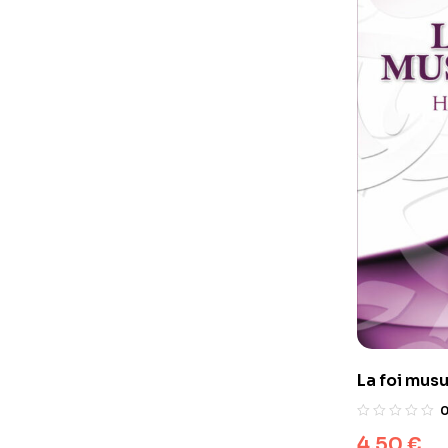
La foi mus
4,50
€