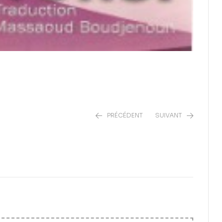
PRÉCÉDENT
SUIVANT
8,50
12,00
€
€