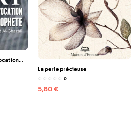
vocation
La perle précieuse
0
5,80
€