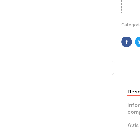
Catégori
Faceb
Desc
Info
comp
Avis 