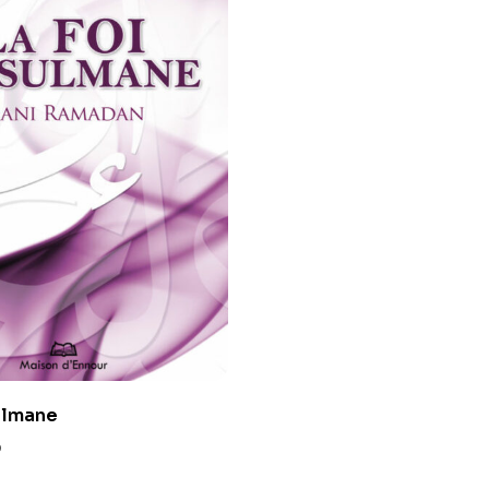
ulmane
0