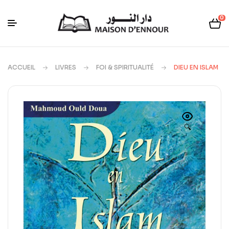
0
ACCUEIL
LIVRES
FOI & SPIRITUALITÉ
DIEU EN ISLAM
🔍