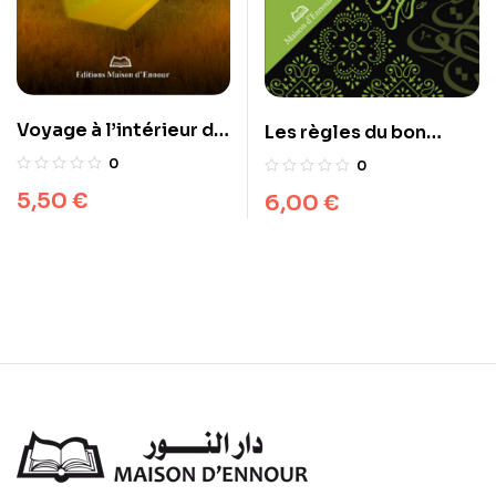
Voyage à l’intérieur de
Les règles du bon
la tombe
comportement
0
0
5,50
€
6,00
€