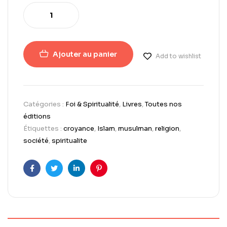
Ajouter au panier
Add to wishlist
Catégories :
Foi & Spiritualité
,
Livres
,
Toutes nos
éditions
Étiquettes :
croyance
,
Islam
,
musulman
,
religion
,
société
,
spiritualite
Facebook
Twitter
LinkedIn
Pinterest