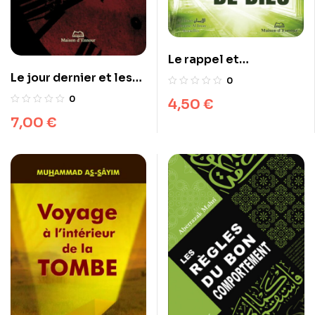
Le rappel et
l’invocation de Dieu
Le jour dernier et les
0
signes de la fin du
0
4,50
€
monde
7,00
€