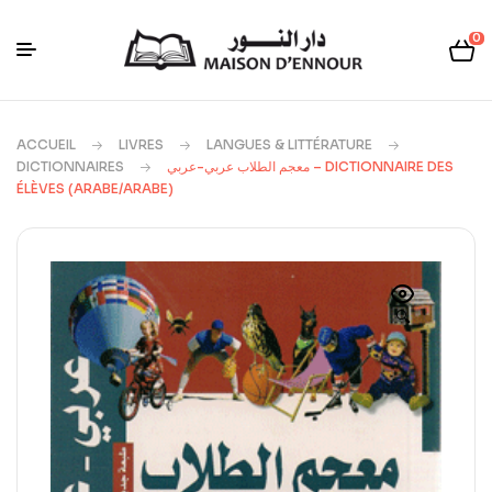
0
ACCUEIL
LIVRES
LANGUES & LITTÉRATURE
DICTIONNAIRES
معجم الطلاب عربي-عربي – DICTIONNAIRE DES
ÉLÈVES (ARABE/ARABE)
🔍