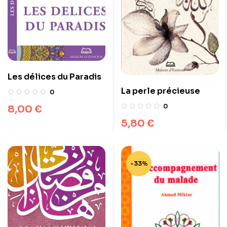
Les délices du Paradis
La perle précieuse
0
0
8,00
€
5,80
€
-33%