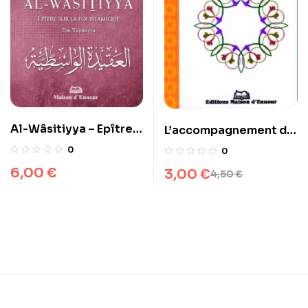
Al-Wâsitiyya – Epître
L’accompagnement du
sur la foi islamique
malade
0
0
6,00
€
3,00
€
4,50
€