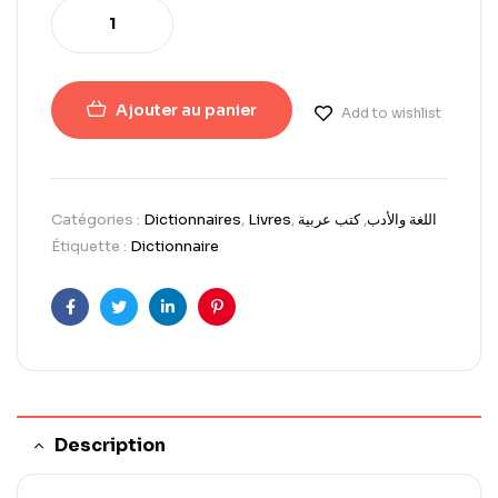
Ajouter au panier
Add to wishlist
Catégories :
Dictionnaires
,
Livres
,
كتب عربية
,
اللغة والأدب
Étiquette :
Dictionnaire
Facebook
Twitter
LinkedIn
Pinterest
Description