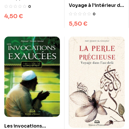
l’invocation de Dieu
Voyage à l’intérieur de
0
la tombe
0
4,50
€
5,50
€
Les invocations