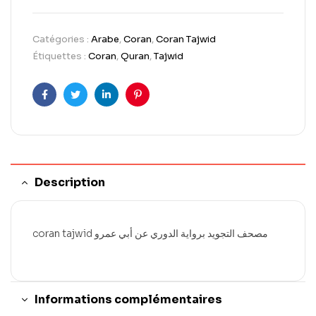
Catégories :
Arabe
,
Coran
,
Coran Tajwid
Étiquettes :
Coran
,
Quran
,
Tajwid
Facebook
Twitter
LinkedIn
Pinterest
Description
coran tajwid مصحف التجويد برواية الدوري عن أبي عمرو
Informations complémentaires