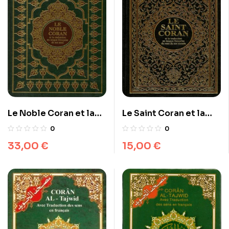
Le Noble Coran et la
Le Saint Coran et la
traduction en langue
traduction en langue
0
0
française de ses sens
française du sens de
33,00
€
15,00
€
(Grand Format)
ses versets (AR/FR)