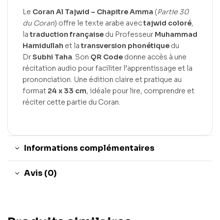
Le
Coran Al Tajwid – Chapitre Amma
(
Partie 30
du Coran
) offre le texte arabe avec
tajwid coloré
,
la
traduction française
du Professeur
Muhammad
Hamidullah
et la
transversion phonétique
du
Dr
Subhi Taha
. Son
QR Code
donne accès à une
récitation audio pour faciliter l’apprentissage et la
prononciation. Une édition claire et pratique au
format
24 x 33 cm
, idéale pour lire, comprendre et
réciter cette partie du Coran.
Informations complémentaires
Avis (0)