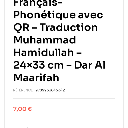
Français-
Phonétique avec
QR – Traduction
Muhammad
Hamidullah –
24×33 cm – Dar Al
Maarifah
RÉFÉRENCE :
9789933645342
7,00
€