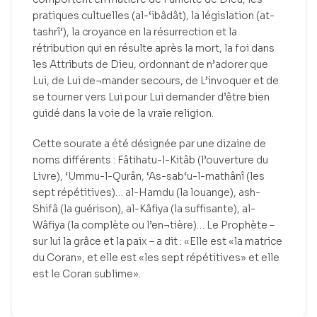
pratiques cultuelles (al-‘ibâdât), la législation (at-
tashrî‘), la croyance en la résurrection et la
rétribution qui en résulte après la mort, la foi dans
les Attributs de Dieu, ordonnant de n’adorer que
Lui, de Lui de¬mander secours, de L’invoquer et de
se tourner vers Lui pour Lui demander d’être bien
guidé dans la voie de la vraie religion.
Cette sourate a été désignée par une dizaine de
noms différents : Fâtihatu-l-Kitâb (l’ouverture du
Livre), ‘Ummu-l-Qurân, ‘As-sab‘u-l-mathânî (les
sept répétitives)… al-Hamdu (la louange), ash-
Shifâ (la guérison), al-Kâfiya (la suffisante), al-
Wâfiya (la complète ou l’en¬tière)… Le Prophète –
sur lui la grâce et la paix – a dit : «Elle est «la matrice
du Coran», et elle est «les sept répétitives» et elle
est le Coran sublime».