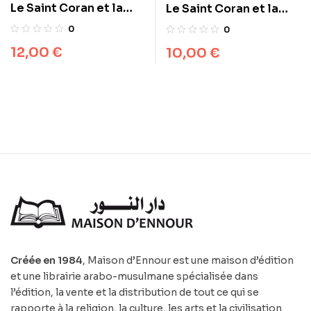
Le Saint Coran et la
Le Saint Coran et la
traduction en langue
traduction en langue
0
0
française du sens de
française du sens de
12,00
€
10,00
€
ses versets (FR)
ses versets (FR)
Créée en 1984
, Maison d’Ennour est une maison d’édition
et une librairie arabo-musulmane spécialisée dans
l’édition, la vente et la distribution de tout ce qui se
rapporte à la religion, la culture, les arts et la civilisation