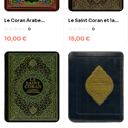
Le Coran Arabe
Le Saint Coran et la
(lecture Hafs)
traduction en langue
0
0
française du sens de
10,00
€
15,00
€
ses versets (AR/FR)