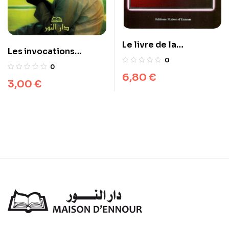
Le livre de la
Les invocations
méditation
0
exaucées (arabe)
0
6,80
€
3,00
€