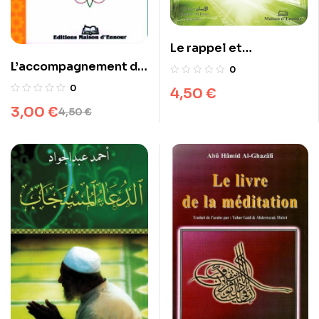
Le rappel et
l’invocation de Dieu
L’accompagnement du
0
malade
0
4,50
€
3,00
€
4,50
€