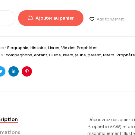
Ajouter au panier
Add to wishlist
es :
Biographie
,
Histoire
,
Livres
,
Vie des Prophètes
s :
compagnons
,
enfant
,
Guide
,
Islam
,
jeune
,
parent
,
Piliers
,
Prophète
ook
Twitter
LinkedIn
Pinterest
ription
Découvrez ces quinze 
Prophète (SAW) et de
rmations
magnifiquement illustré