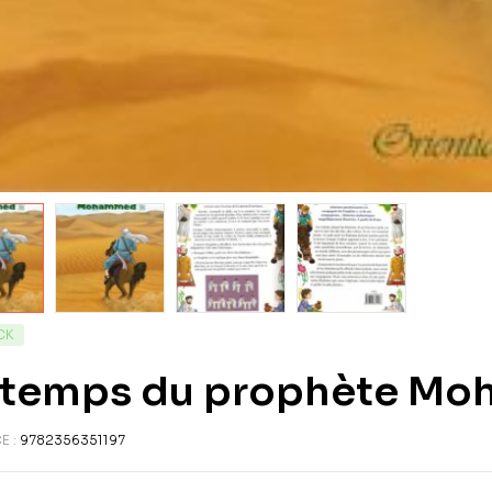
CK
 temps du prophète M
E :
9782356351197