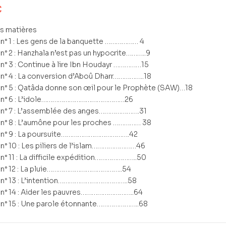
€
s matières
 n° 1 : Les gens de la banquette ……………… 4
 n° 2 : Hanzhala n’est pas un hypocrite………..9
 n° 3 : Continue à lire Ibn Houdayr ……………15
 n° 4 : La conversion d’Aboû Dharr……………..18
 n° 5 : Qatâda donne son œil pour le Prophète (SAW)…18
e n° 6 : L’idole………………………………………26
 n° 7 : L’assemblée des anges………………….31
 n° 8 : L’aumône pour les proches …………… 38
e n° 9 : La poursuite……………………………….42
 n° 10 : Les piliers de l’islam……………………46
 n° 11 : La difficile expédition…………………..50
e n° 12 : La pluie…………………………………..54
e n° 13 : L’intention………………………………..58
 n° 14 : Aider les pauvres………………………..64
 n° 15 : Une parole étonnante…………………..68