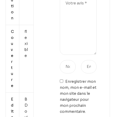
ti
o
n
C
fl
o
e
u
xi
v
bl
e
e
r
t
u
r
Enregistrer mon
e
nom, mon e-mail et
mon site dans le
E
B
navigateur pour
d
D
mon prochain
it
o
commentaire.