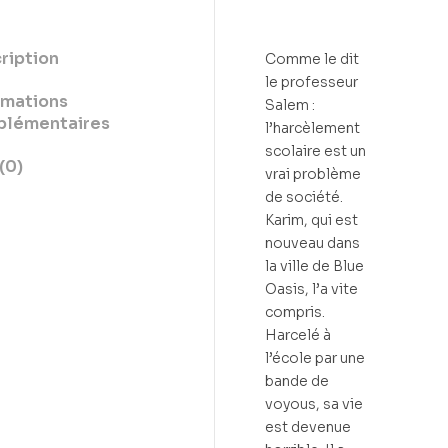
ription
Comme le dit
le professeur
rmations
Salem :
lémentaires
l’harcèlement
scolaire est un
(0)
vrai problème
de société.
Karim, qui est
nouveau dans
la ville de Blue
Oasis, l’a vite
compris.
Harcelé à
l’école par une
bande de
voyous, sa vie
est devenue