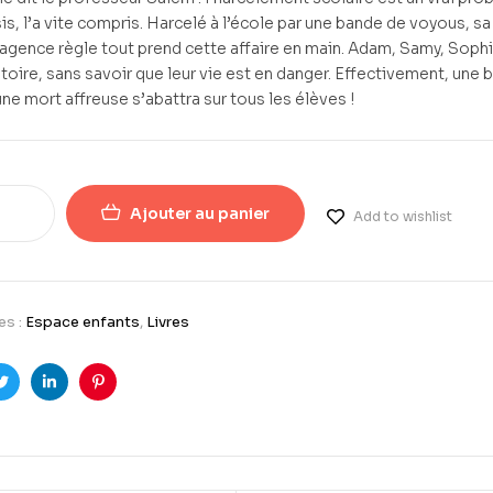
s, l’a vite compris. Harcelé à l’école par une bande de voyous, sa 
l’agence règle tout prend cette affaire en main. Adam, Samy, Sophi
toire, sans savoir que leur vie est en danger. Effectivement, une b
une mort affreuse s’abattra sur tous les élèves !
Ajouter au panier
Add to wishlist
es :
Espace enfants
,
Livres
ook
Twitter
LinkedIn
Pinterest