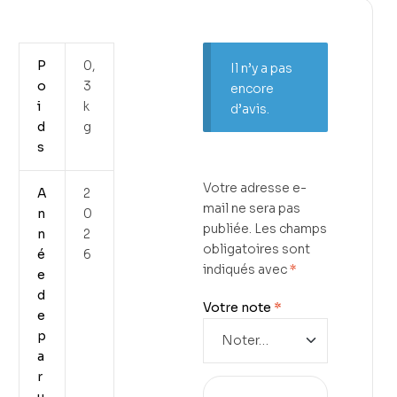
P
0,
Il n’y a pas
o
3
encore
i
k
d’avis.
d
g
s
Votre adresse e-
A
2
mail ne sera pas
n
0
publiée.
Les champs
n
2
obligatoires sont
é
6
indiqués avec
*
e
d
Votre note
*
e
p
a
r
u