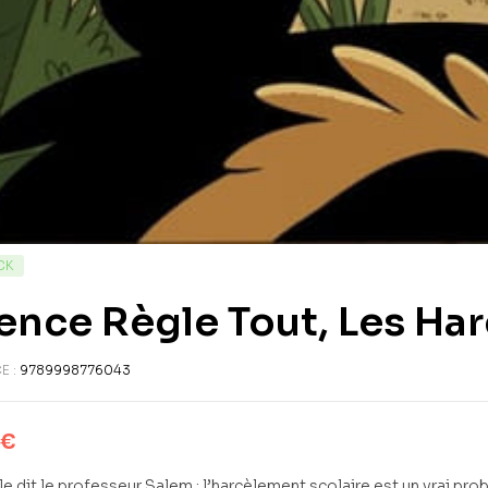
CK
nce Règle Tout, Les Ha
E :
9789998776043
€
 dit le professeur Salem : l’harcèlement scolaire est un vrai prob