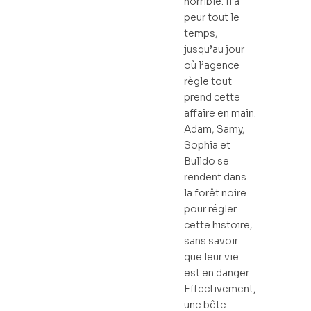
horrible. Il a
peur tout le
temps,
jusqu’au jour
où l’agence
règle tout
prend cette
affaire en main.
Adam, Samy,
Sophia et
Bulldo se
rendent dans
la forêt noire
pour régler
cette histoire,
sans savoir
que leur vie
est en danger.
Effectivement,
une bête