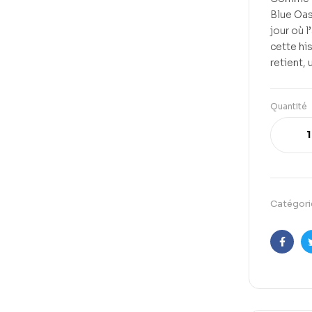
Blue Oasi
jour où 
cette his
retient, 
Quantité
Catégori
Faceb