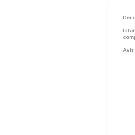
Desc
Info
comp
Avis 