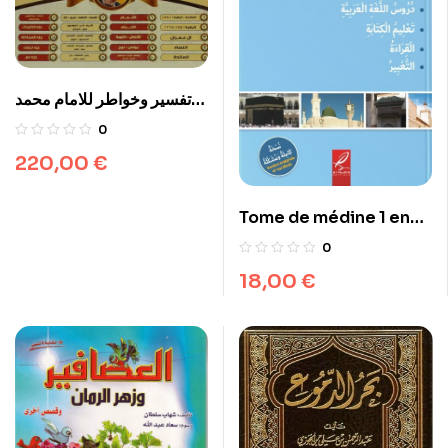
تفسير وخواطر للامام محمد
متولي الشعراوي 20 مجلدا
0
220,00
€
Tome de médine 1 en
Arabe مناهج اللغة العربية
0
18,00
€