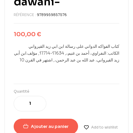
dawani-
RÉFÉRENCE :
9789959857576
100,00
€
كتاب الفواكه الدواني على رسالة ابن ابي زيد القيرواني
الكاتب: النفراوي، أحمد بن غنيم،, 1634؟-1714؟, مؤلف.ابن أبي
زيد القيرواني، عبد الله بن عبد الرحمن،, اشتهر في القرن 10
Quantité
Ajouter au panier
Add to wishlist