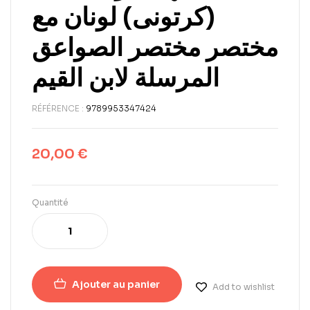
(كرتونى) لونان مع
مختصر مختصر الصواعق
المرسلة لابن القيم
RÉFÉRENCE :
9789953347424
20,00
€
Quantité
Ajouter au panier
Add to wishlist