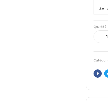
 الورق
Quantité
Catégori
Faceb