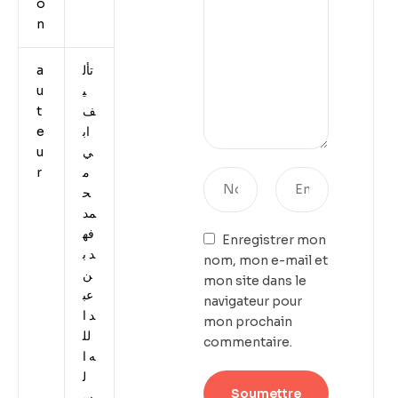
o
n
a
تأل
u
ي
t
ف
e
اب
u
ي
r
م
ح
مد
فه
Enregistrer mon
د ب
nom, mon e-mail et
ن
mon site dans le
عب
navigateur pour
د ا
mon prochain
لل
commentaire.
ه ا
ل
س