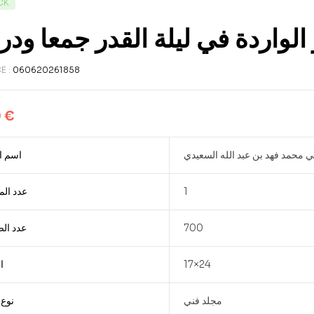
CK
ر الواردة في ليلة القدر جمعا ود
E :
060620261858
0
€
ي محمد فهد بن عبد الله السعيدي
اسم ا
عدد ال
1
عدد ال
700
ا
17×24
مجلد فني
نوع 