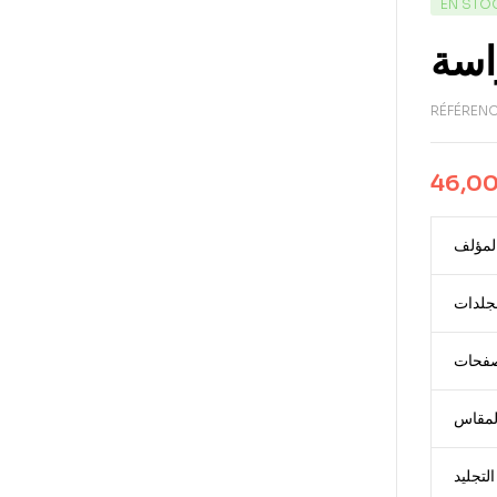
EN STO
راسة
RÉFÉRENC
46,0
لمؤلف
مجلدات
صفحات
لمقاس
التجليد