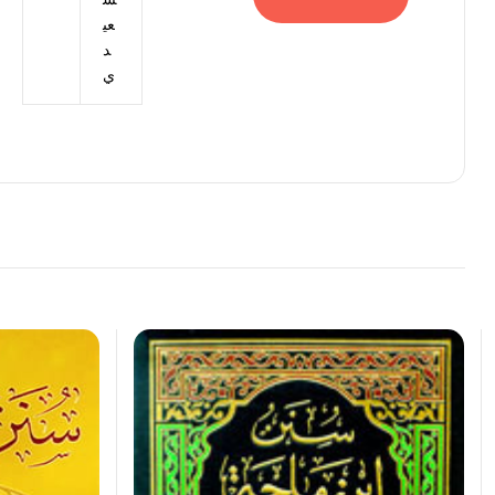
عي
د
ي