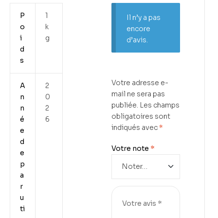
P
1
Il n’y a pas
o
k
encore
i
g
d’avis.
d
s
Votre adresse e-
A
2
mail ne sera pas
n
0
publiée.
Les champs
n
2
obligatoires sont
é
6
indiqués avec
*
e
d
Votre note
*
e
p
a
r
u
ti