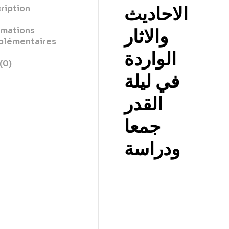
الاحاديث
ription
rmations
والاثار
lémentaires
الواردة
(0)
في ليلة
القدر
جمعا
ودراسة