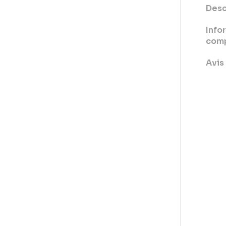
Desc
Info
comp
Avis 