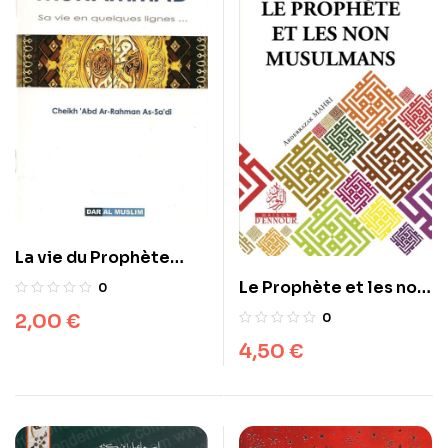
La vie du Prophète
Muhammad
Le Prophète et les non
0
musulmans
2,00
€
0
4,50
€