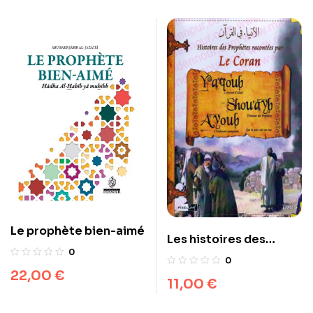
Le prophète bien-aimé
Les histoires des
0
Prophètes racontées
0
par Le Coran (tome 5) :
22,00
€
11,00
€
Ya’qoub, Shou’ayb,
Ayoub (Jacob,