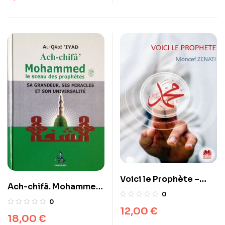
Voici le Prophète –
Ach-chifâ. Mohammed,
Moncef Zenati
0
le sceau des
0
12,00
€
Prophètes, sa
18,00
€
Grandeur, Ses Miracles