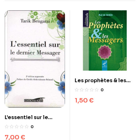
Chouaib, Job)
Les prophètes & les
Messagers
0
1,50
€
L’essentiel sur le
dernier Messager
0
7,00
€