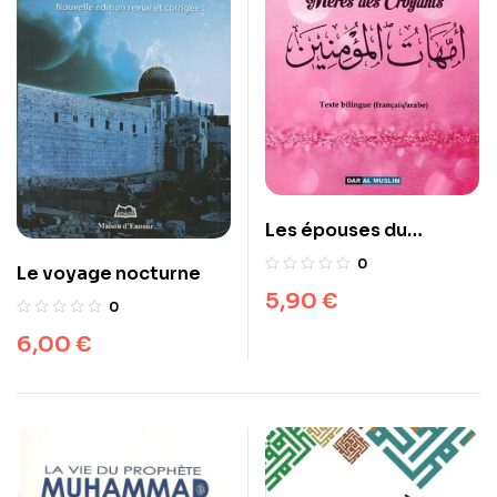
Les épouses du
Prophète (sws)
0
Le voyage nocturne
5,90
€
0
6,00
€