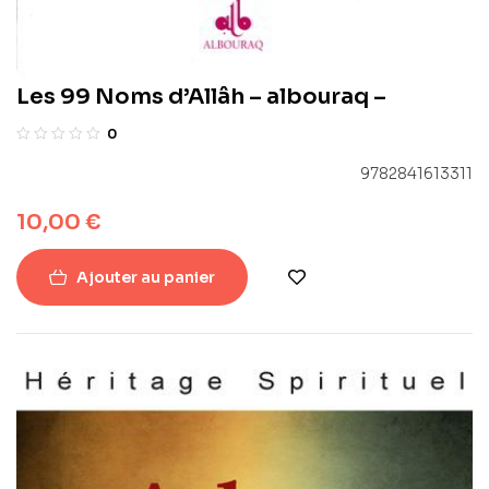
Les 99 Noms d’Allâh – albouraq –
0
9782841613311
10,00
€
Ajouter au panier