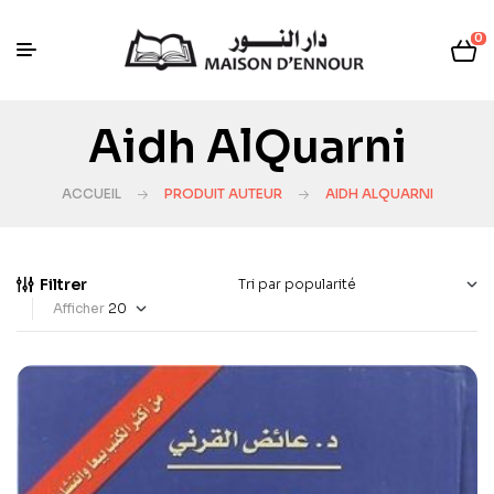
0
Aidh AlQuarni
ACCUEIL
PRODUIT AUTEUR
AIDH ALQUARNI
Filtrer
Afficher