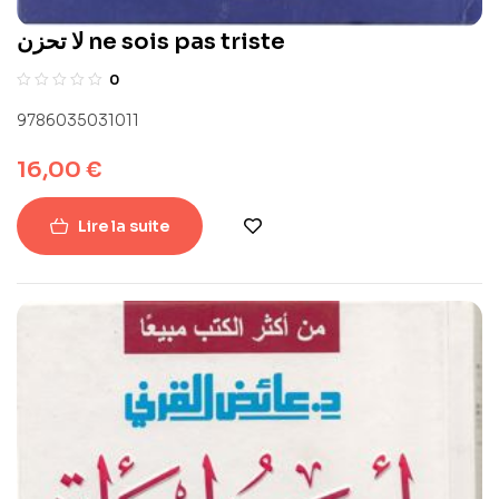
لا تحزن ne sois pas triste
0
9786035031011
16,00
€
Lire la suite