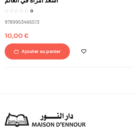
اسعد امراة في العالم
0
9789953466513
10,00
€
Ajouter au panier