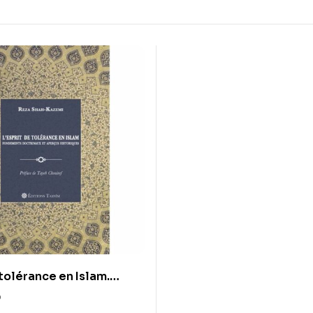
 tolérance en Islam.
 doctrinaux et aperçus
0
s