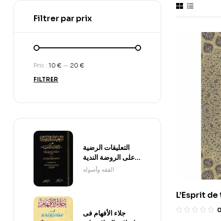
Filtrer par prix
Prix :
10 €
—
20 €
FILTRER
التعليقات الرضية
على الروضة الندية
1/3
الفقه وأصوله
L’Esprit de
Fondements
جلاء الأفهام فى
historique