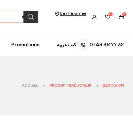
Nos librairies
5
0
01 43 38 77 32
Promotions
كتب عربية
ACCUEIL
PRODUIT TRADUCTEUR
22X14.5 CM