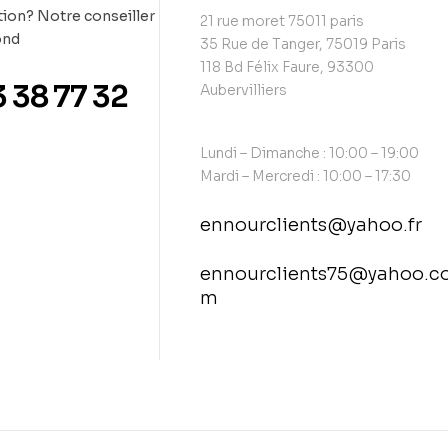
ion? Notre conseiller
21 rue moret 75011 paris
ond
35 Rue de Tanger, 75019 Paris
118 Bd Félix Faure, 93300
3 38 77 32
Aubervilliers
Lundi – Dimanche : 10:00 – 19:00
Mardi – Mercredi : 10:00 – 17:30
ennourclients@yahoo.fr
ennourclients75@yahoo.c
m
contact@example.com