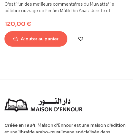
C’est l’un des meilleurs commentaires du Muwatta’, le
célèbre ouvrage de l’imâm Mâlik Ibn Anas. Juriste et
principologue (usûlî) (1055-1122 de l’Hégire), az-Zurqânî
120,00
€
(Zarkani-Zurqani-Zarqani )s’est attelé dans son commentaire
à expliquer notamment les termes des hadîth et les
prescriptions déduites de ces derniers.
Ajouter au panier
Créée en 1984
, Maison d’Ennour est une maison d’édition
et une librairie arabo-musulmane spécialisée dans