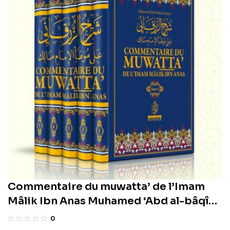
Commentaire du muwatta’ de l’Imam
Mâlik Ibn Anas Muhamed ‘Abd al-bâqî
Az-Zurqânî
0