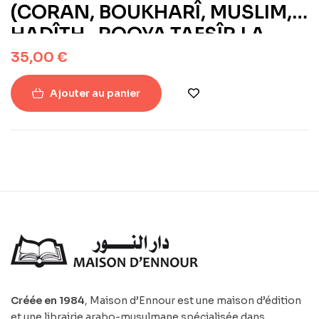
(CORAN, BOUKHARÎ, MUSLIM,
HADÎTH, ROQYA,TAFSÎR,LA
CITADELLE DU MUSULMAN,LA
35,00
€
REGLE ANNURANIYA, FM, MP3,
Ajouter au panier
BLUETOOTH, …) – SQ-112
Créée en 1984
, Maison d’Ennour est une maison d’édition
et une librairie arabo-musulmane spécialisée dans