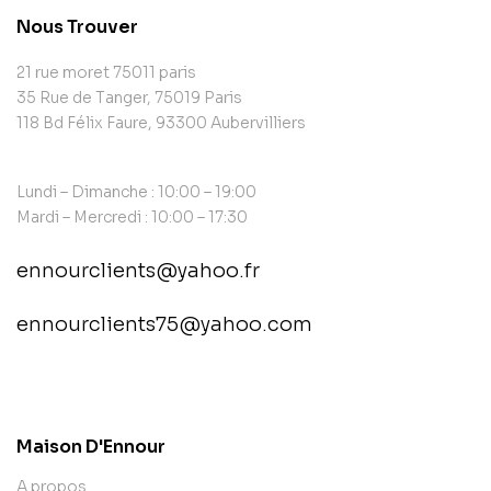
Nous Trouver
21 rue moret 75011 paris
35 Rue de Tanger, 75019 Paris
118 Bd Félix Faure, 93300 Aubervilliers
Lundi – Dimanche : 10:00 – 19:00
Mardi – Mercredi : 10:00 – 17:30
ennourclients@yahoo.fr
ennourclients75@yahoo.com
contact@example.com
Maison D'Ennour
A propos