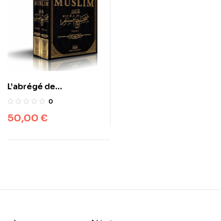
L’abrégé de
l’authentique de
0
MUSLIM 2 VOLUMES
50,00
€
(Sahih Muslim)