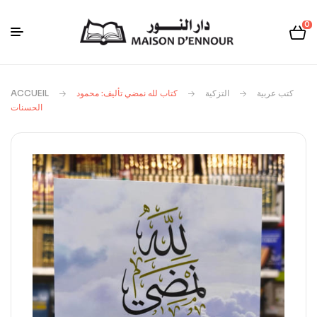
0
ACCUEIL
كتاب لله نمضي تأليف: محمود
التزكیة
كتب عربية
الحسنات