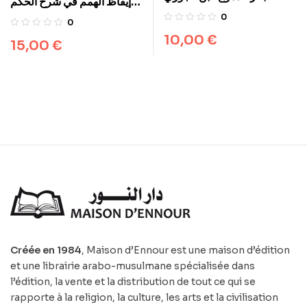
إيقاظ الهمم في شرح الحكم
لابن عطاء الله السكندري
0
0
10,00
€
15,00
€
Créée en 1984
, Maison d’Ennour est une maison d’édition
et une librairie arabo-musulmane spécialisée dans
l’édition, la vente et la distribution de tout ce qui se
rapporte à la religion, la culture, les arts et la civilisation