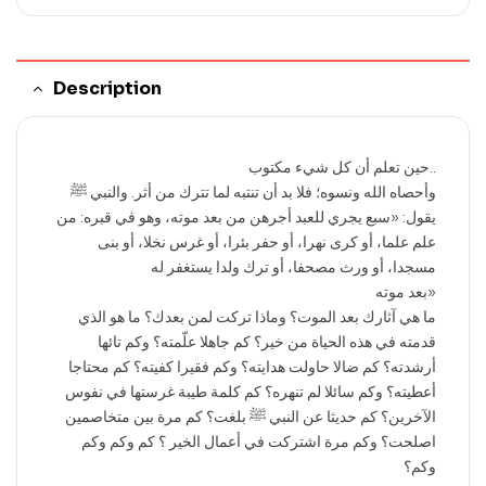
Description
حين تعلم أن كل شيء مكتوب..
وأحصاه الله ونسوه؛ فلا بد أن تنتبه لما تترك من أثر. والنبي ﷺ
يقول: «سبع يجري للعبد أجرهن من بعد موته، وهو في قبره: من
علم علما، أو كرى نهرا، أو حفر بئرا، أو غرس نخلا، أو بنى
مسجدا، أو ورث مصحفا، أو ترك ولدا يستغفر له
بعد موته»
ما هي آثارك بعد الموت؟ وماذا تركت لمن بعدك؟ ما هو الذي
قدمته في هذه الحياة من خير؟ كم جاهلا علّمته؟ وكم تائها
أرشدته؟ كم ضالا حاولت هدايته؟ وكم فقيرا كفيته؟ كم محتاجا
أعطيته؟ وكم سائلا لم تنهره؟ كم كلمة طيبة غرستها في نفوس
الآخرين؟ کم حديثا عن النبي ﷺ بلغت؟ كم مرة بين متخاصمين
اصلحت؟ وكم مرة اشتركت في أعمال الخير ؟ كم وكم وكم
وكم؟