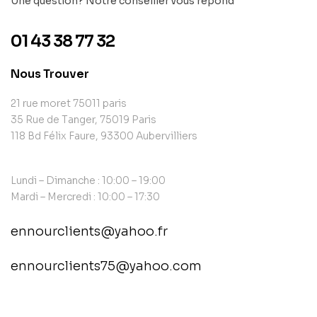
Une question? Notre conseiller vous répond
01 43 38 77 32
Nous Trouver
21 rue moret 75011 paris
35 Rue de Tanger, 75019 Paris
118 Bd Félix Faure, 93300 Aubervilliers
Lundi – Dimanche : 10:00 – 19:00
Mardi – Mercredi : 10:00 – 17:30
ennourclients@yahoo.fr
ennourclients75@yahoo.com
contact@example.com