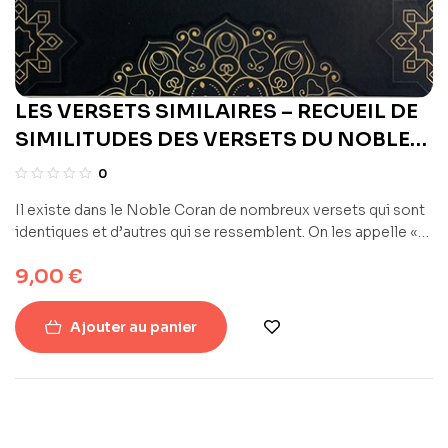
LES VERSETS SIMILAIRES – RECUEIL DE
SIMILITUDES DES VERSETS DU NOBLE
CORAN – VOLUME 1 – AL-BAQARAH –
0
EDITIONS TILAWA
Il existe dans le Noble Coran de nombreux versets qui sont
identiques et d’autres qui se ressemblent. On les appelle «
les similitudes » (متشابهات) Ce livre regroupe toutes les
9,00
€
similitudes de la sourate Al-Baqarah. Il sera votre
compagnon dans le chemin de l’apprentissage de la parole
Divine.
Ajouter au panier