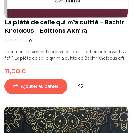
La piété de celle qui m’a quitté – Bachir
Kheidous – Éditions Akhira
0
Comment traverser l’épreuve du deuil tout en préservant sa
foi ? La piété de celle qui m’a quitté de Bachir Kheidous offre
un témoignage bouleversant d’un homme confronté à la
11,00
€
perte de son épouse bien-aimée. Ce récit intime, préfacé
par Cheikh Abdelhadi Doudi, transforme la douleur en
enseignement spirituel profond, révélant comment une
Ajouter au panier
femme d’exception peut continuer d’inspirer même après
son départ vers l’au-delà.