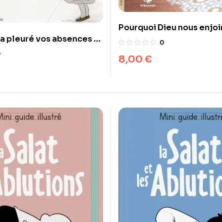
Pourquoi Dieu nous enjoi
a pleuré vos absences –
l’adorer ? Sami Ameri
0
ouwayriya Finet –
0
8,00
€