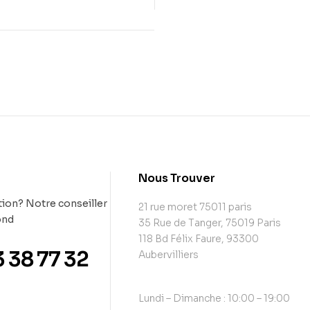
t
Nous Trouver
ion? Notre conseiller
21 rue moret 75011 paris
ond
35 Rue de Tanger, 75019 Paris
118 Bd Félix Faure, 93300
3 38 77 32
Aubervilliers
Lundi – Dimanche : 10:00 – 19:00