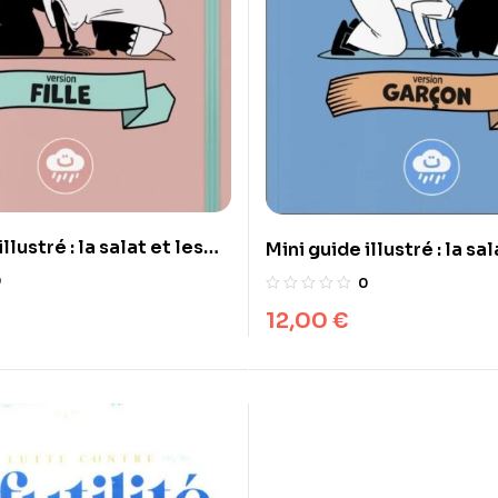
llustré : la salat et les
Mini guide illustré : la sal
fille) – Bdouin
ablutions (garçon) – Bdo
0
0
12,00
€