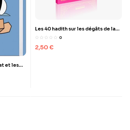
Les 40 hadith sur les dégâts de la
langue
0
2,50
€
at et les
uin