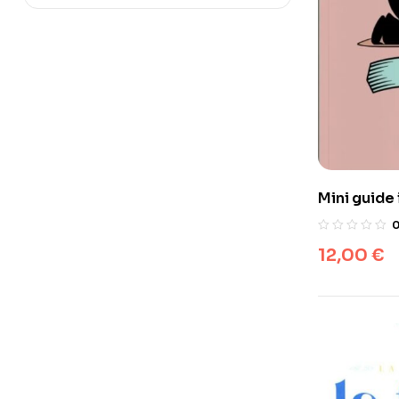
Mini guide i
ablutions (
12,00
€