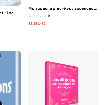
Mon coeur a pleuré vos absences –
nt-il de
Dorothée Jouwayriya Finet –
0
Oumilune
11,00
€