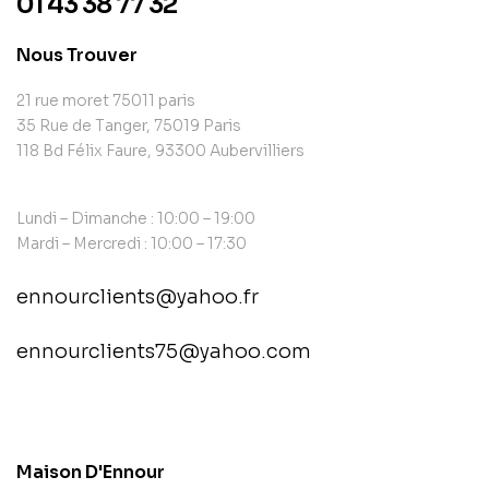
01 43 38 77 32
Nous Trouver
21 rue moret 75011 paris
35 Rue de Tanger, 75019 Paris
118 Bd Félix Faure, 93300 Aubervilliers
Lundi – Dimanche : 10:00 – 19:00
Mardi – Mercredi : 10:00 – 17:30
ennourclients@yahoo.fr
ennourclients75@yahoo.com
contact@example.com
Maison D'Ennour