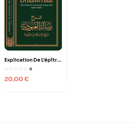
Explication De L’épître
La Servitude
0
20,00
€