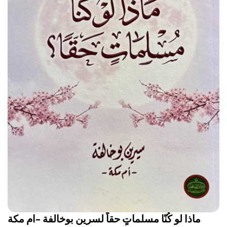
ماذا لو كُنّا مسلماتٍ حقاً لسرين بوخالفة -ام مكة