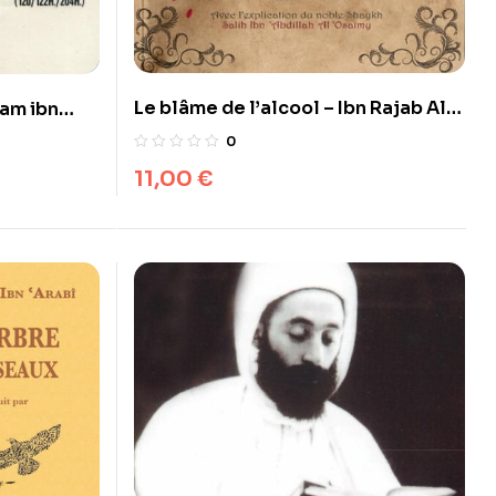
Le blâme de l’alcool – Ibn Rajab Al
ham ibn
Hanbali – Al Wahyan
0
11,00
€