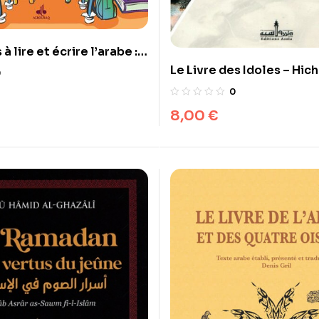
à lire et écrire l’arabe :
thode Syllabique
Le Livre des Idoles – Hic
0
ABELLA, MALIKA-
Mohammad al-Kalbi
0
jeunesse
8,00
€