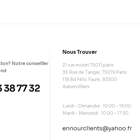
t
Nous Trouver
ion? Notre conseiller
21 rue moret 75011 paris
ond
35 Rue de Tanger, 75019 Paris
118 Bd Félix Faure, 93300
3 38 77 32
Aubervilliers
Lundi – Dimanche : 10:00 – 19:00
Mardi – Mercredi : 10:00 – 17:30
ennourclients@yahoo.fr