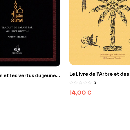
Le Livre de l’Arbre et de
 et les vertus du jeune –
Oiseaux Risâlat al-ittiha
 noire
0
0
14,00
€