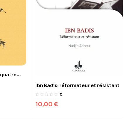
s quatre
d al-kawnî
Ibn Badis: réformateur et résistant
0
10,00
€